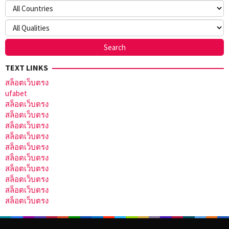
TEXT LINKS
สล็อตเว็บตรง
ufabet
สล็อตเว็บตรง
สล็อตเว็บตรง
สล็อตเว็บตรง
สล็อตเว็บตรง
สล็อตเว็บตรง
สล็อตเว็บตรง
สล็อตเว็บตรง
สล็อตเว็บตรง
สล็อตเว็บตรง
สล็อตเว็บตรง