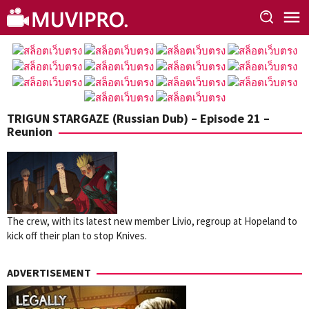
Skip
to
content
TRIGUN STARGAZE (Russian Dub) – Episode 21 –
Reunion
The crew, with its latest new member Livio, regroup at Hopeland to
kick off their plan to stop Knives.
ADVERTISEMENT