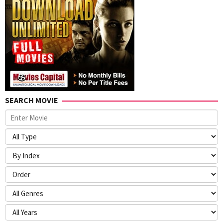
SEARCH MOVIE