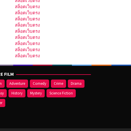
สล็อตเว็บตรง
สล็อตเว็บตรง
สล็อตเว็บตรง
สล็อตเว็บตรง
สล็อตเว็บตรง
สล็อตเว็บตรง
สล็อตเว็บตรง
สล็อตเว็บตรง
สล็อตเว็บตรง
สล็อตเว็บตรง
E FILM
on
Adventure
Comedy
Crime
Drama
asy
History
Mystery
Science Fiction
er