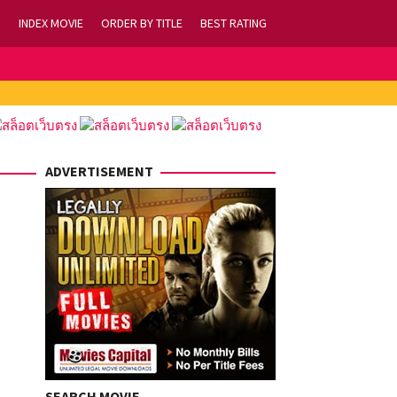
INDEX MOVIE
ORDER BY TITLE
BEST RATING
ADVERTISEMENT
SEARCH MOVIE