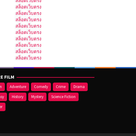
สล็อตเว็บตรง
สล็อตเว็บตรง
สล็อตเว็บตรง
สล็อตเว็บตรง
สล็อตเว็บตรง
สล็อตเว็บตรง
สล็อตเว็บตรง
สล็อตเว็บตรง
สล็อตเว็บตรง
สล็อตเว็บตรง
E FILM
on
Adventure
Comedy
Crime
Drama
asy
History
Mystery
Science Fiction
er