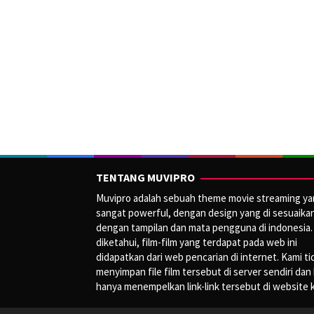
TENTANG MUVIPRO
Muvipro adalah sebuah theme movie streaming y
sangat powerful, dengan design yang di sesuaika
dengan tampilan dan mata pengguna di indonesia.
diketahui, film-film yang terdapat pada web ini
didapatkan dari web pencarian di internet. Kami ti
menyimpan file film tersebut di server sendiri dan
hanya menempelkan link-link tersebut di website 