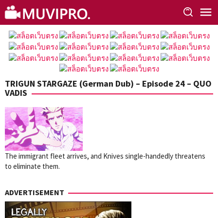
Skip
to
content
TRIGUN STARGAZE (German Dub) – Episode 24 – QUO
VADIS
The immigrant fleet arrives, and Knives single-handedly threatens
to eliminate them.
ADVERTISEMENT