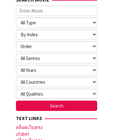
TEXT LINKS
สล็อตเว็บตรง
ufabet