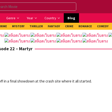
Genre
Year
Country
Blog
CRIME
MYSTERY
THRILLER
FANTASY
CRIME
ROMANCE
COMEDY
ode 22 – Martyr
ff in a final showdown at the crash site where it all started.