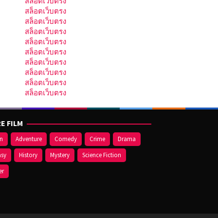
สล็อตเว็บตรง
สล็อตเว็บตรง
สล็อตเว็บตรง
สล็อตเว็บตรง
สล็อตเว็บตรง
สล็อตเว็บตรง
สล็อตเว็บตรง
สล็อตเว็บตรง
สล็อตเว็บตรง
สล็อตเว็บตรง
E FILM
on
Adventure
Comedy
Crime
Drama
asy
History
Mystery
Science Fiction
er