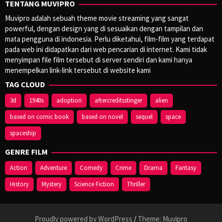
TENTANG MUVIPRO
Muvipro adalah sebuah theme movie streaming yang sangat
powerful, dengan design yang di sesuaikan dengan tampilan dan
mata pengguna di indonesia. Perlu diketahui, film-film yang terdapat
pada web ini didapatkan dari web pencarian di internet. Kami tidak
menyimpan file film tersebut di server sendiri dan kami hanya
menempelkan link-link tersebut di website kami
TAG CLOUD
3d
1940s
adoption
aftercreditsstinger
alien
based on comic book
based on novel
sequel
space
spaceship
GENRE FILM
Action
Adventure
Comedy
Crime
Drama
Fantasy
History
Mystery
Science Fiction
Thriller
Proudly powered by WordPress
/
Theme: Muvipro