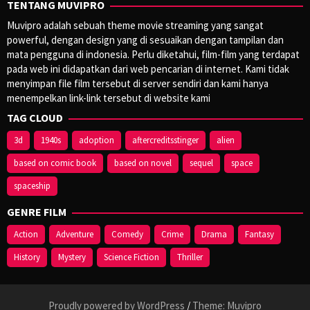
TENTANG MUVIPRO
Muvipro adalah sebuah theme movie streaming yang sangat
powerful, dengan design yang di sesuaikan dengan tampilan dan
mata pengguna di indonesia. Perlu diketahui, film-film yang terdapat
pada web ini didapatkan dari web pencarian di internet. Kami tidak
menyimpan file film tersebut di server sendiri dan kami hanya
menempelkan link-link tersebut di website kami
TAG CLOUD
3d
1940s
adoption
aftercreditsstinger
alien
based on comic book
based on novel
sequel
space
spaceship
GENRE FILM
Action
Adventure
Comedy
Crime
Drama
Fantasy
History
Mystery
Science Fiction
Thriller
Proudly powered by WordPress
/
Theme: Muvipro