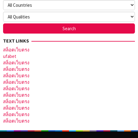
TEXT LINKS
สล็อตเว็บตรง
ufabet
สล็อตเว็บตรง
สล็อตเว็บตรง
สล็อตเว็บตรง
สล็อตเว็บตรง
สล็อตเว็บตรง
สล็อตเว็บตรง
สล็อตเว็บตรง
สล็อตเว็บตรง
สล็อตเว็บตรง
สล็อตเว็บตรง