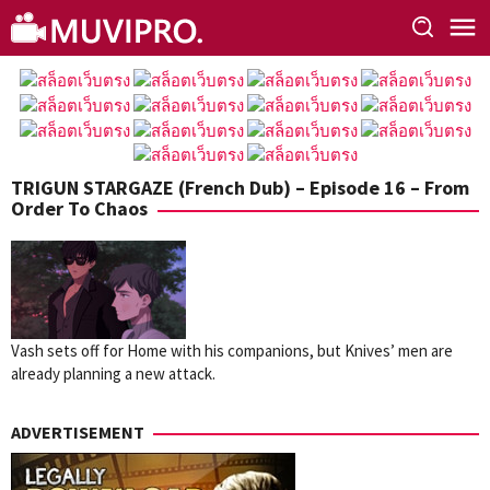
Skip
to
content
TRIGUN STARGAZE (French Dub) – Episode 16 – From
Order To Chaos
Vash sets off for Home with his companions, but Knives’ men are
already planning a new attack.
ADVERTISEMENT