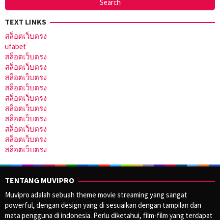
TEXT LINKS
สล็อตเว็บตรง
ufabet
สล็อตเว็บตรง
สล็อตเว็บตรง
สล็อตเว็บตรง
สล็อตเว็บตรง
สล็อตเว็บตรง
สล็อตเว็บตรง
สล็อตเว็บตรง
สล็อตเว็บตรง
สล็อตเว็บตรง
สล็อตเว็บตรง
TENTANG MUVIPRO
Muvipro adalah sebuah theme movie streaming yang sangat
powerful, dengan design yang di sesuaikan dengan tampilan dan
mata pengguna di indonesia. Perlu diketahui, film-film yang terdapat