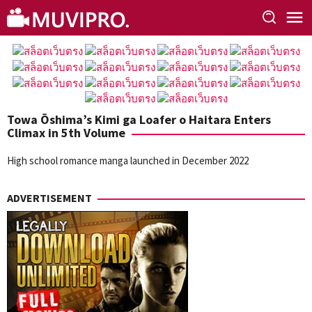
Skip
to
content
Towa Ōshima’s Kimi ga Loafer o Haitara Enters
Climax in 5th Volume
High school romance manga launched in December 2022
ADVERTISEMENT