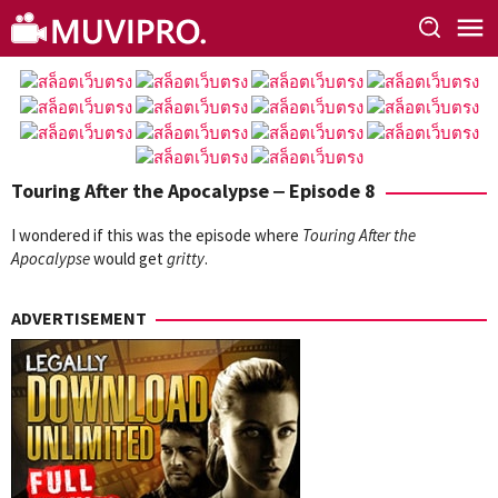
Skip
to
content
Touring After the Apocalypse ‒ Episode 8
I wondered if this was the episode where
Touring After the
Apocalypse
would get
gritty
.
ADVERTISEMENT