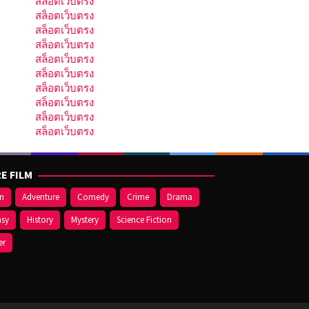
สล็อตเว็บตรง
สล็อตเว็บตรง
สล็อตเว็บตรง
สล็อตเว็บตรง
สล็อตเว็บตรง
สล็อตเว็บตรง
สล็อตเว็บตรง
สล็อตเว็บตรง
สล็อตเว็บตรง
สล็อตเว็บตรง
E FILM
on
Adventure
Comedy
Crime
Drama
asy
History
Mystery
Science Fiction
er