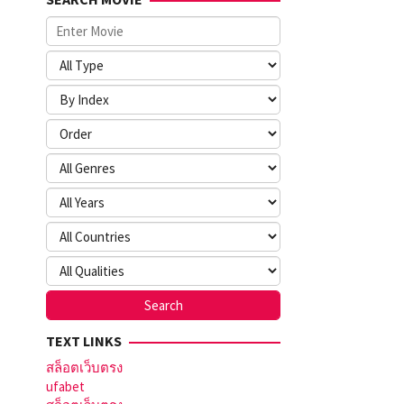
TEXT LINKS
สล็อตเว็บตรง
ufabet