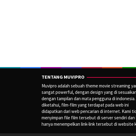
TENTANG MUVIPRO
Muvipro adalah sebuah theme movie streaming y
sangat powerful, dengan design yang di sesuaika
dengan tampilan dan mata pengguna di indonesia.
diketahui, film-film yang terdapat pada web ini
didapatkan dari web pencarian di internet. Kami ti
menyimpan file film tersebut di server sendiri dan
hanya menempelkan link-link tersebut di website 