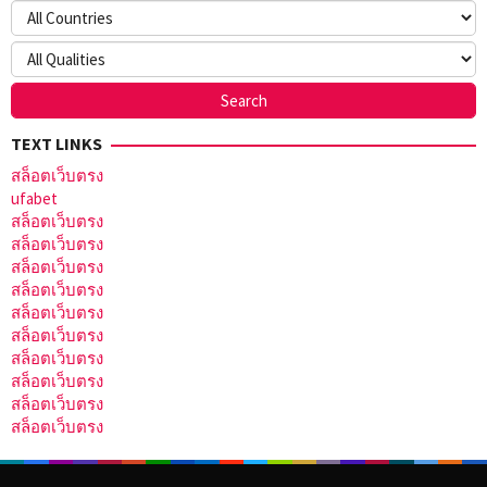
TEXT LINKS
สล็อตเว็บตรง
ufabet
สล็อตเว็บตรง
สล็อตเว็บตรง
สล็อตเว็บตรง
สล็อตเว็บตรง
สล็อตเว็บตรง
สล็อตเว็บตรง
สล็อตเว็บตรง
สล็อตเว็บตรง
สล็อตเว็บตรง
สล็อตเว็บตรง