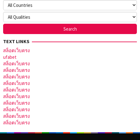
TEXT LINKS
สล็อตเว็บตรง
ufabet
สล็อตเว็บตรง
สล็อตเว็บตรง
สล็อตเว็บตรง
สล็อตเว็บตรง
สล็อตเว็บตรง
สล็อตเว็บตรง
สล็อตเว็บตรง
สล็อตเว็บตรง
สล็อตเว็บตรง
สล็อตเว็บตรง