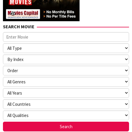
SEARCH MOVIE