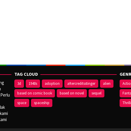
TAG CLOUD
GENR
ang
3d
1940s
adoption
aftercreditsstinger
alien
Acti
n
based on comic book
based on novel
sequel
Fant
 Perlu
space
spaceship
Thrill
dak
 kami
kami