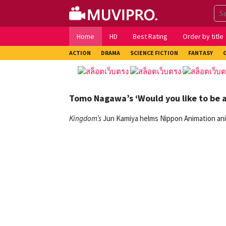
Skip
to
content
Home
HD
Best Rating
Order by title
ACTION
DRAMA
SCIENCE FICTION
FANTASY
Tomo Nagawa’s ‘Would you like to be 
Kingdom’s
Jun Kamiya helms Nippon Animation a