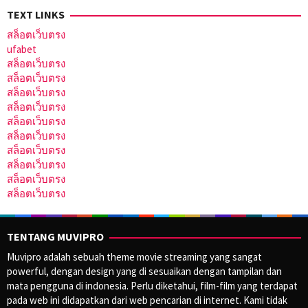
TEXT LINKS
สล็อตเว็บตรง
ufabet
สล็อตเว็บตรง
สล็อตเว็บตรง
สล็อตเว็บตรง
สล็อตเว็บตรง
สล็อตเว็บตรง
สล็อตเว็บตรง
สล็อตเว็บตรง
สล็อตเว็บตรง
สล็อตเว็บตรง
สล็อตเว็บตรง
TENTANG MUVIPRO
Muvipro adalah sebuah theme movie streaming yang sangat
powerful, dengan design yang di sesuaikan dengan tampilan dan
mata pengguna di indonesia. Perlu diketahui, film-film yang terdapat
pada web ini didapatkan dari web pencarian di internet. Kami tidak