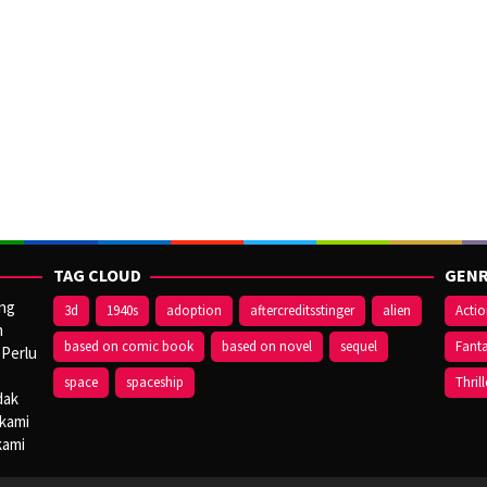
TAG CLOUD
GENR
ang
3d
1940s
adoption
aftercreditsstinger
alien
Acti
n
based on comic book
based on novel
sequel
Fant
 Perlu
space
spaceship
Thrill
dak
 kami
kami