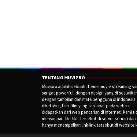
TENTANG MUVIPRO
Muvipro adalah sebuah theme movie streaming y
sangat powerful, dengan design yang di sesuaika
dengan tampilan dan mata pengguna di indonesia.
diketahui, film-film yang terdapat pada web ini
didapatkan dari web pencarian di internet. Kami ti
menyimpan file film tersebut di server sendiri dan
hanya menempelkan link-link tersebut di website 