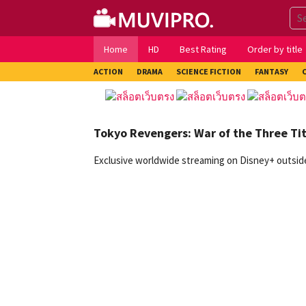
Skip
to
content
Home
HD
Best Rating
Order by title
ACTION
DRAMA
SCIENCE FICTION
FANTASY
Tokyo Revengers: War of the Three Tit
Exclusive worldwide streaming on Disney+ outsid