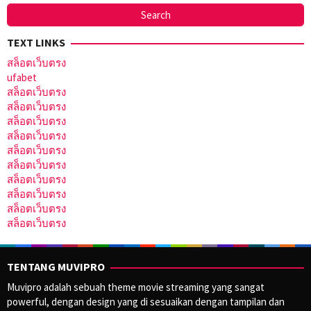
TEXT LINKS
สล็อตเว็บตรง
ufabet
สล็อตเว็บตรง
สล็อตเว็บตรง
สล็อตเว็บตรง
สล็อตเว็บตรง
สล็อตเว็บตรง
สล็อตเว็บตรง
สล็อตเว็บตรง
สล็อตเว็บตรง
สล็อตเว็บตรง
สล็อตเว็บตรง
TENTANG MUVIPRO
Muvipro adalah sebuah theme movie streaming yang sangat
powerful, dengan design yang di sesuaikan dengan tampilan dan