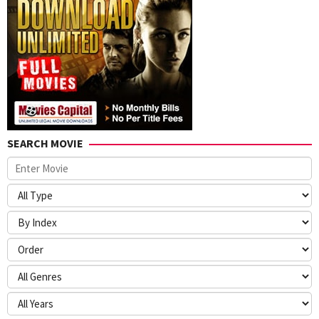
SEARCH MOVIE