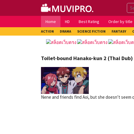
Skip
to
content
Home
HD
Best Rating
Order by title
ACTION
DRAMA
SCIENCE FICTION
FANTASY
Toilet-bound Hanako-kun 2 (Thai Dub) 
Nene and friends find Aoi, but she doesn’t seem qu