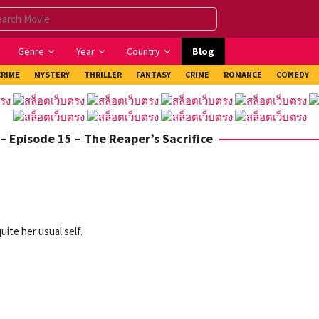
Genre
Year
Country
Blog
CRIME
MYSTERY
THRILLER
FANTASY
CRIME
ROMANCE
COMEDY
– Episode 15 – The Reaper’s Sacrifice
ite her usual self.