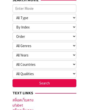
TEXT LINKS
สล็อตเว็บตรง
ufabet