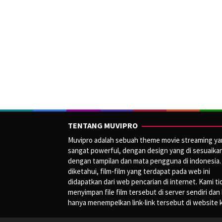
TENTANG MUVIPRO
Muvipro adalah sebuah theme movie streaming y
sangat powerful, dengan design yang di sesuaika
dengan tampilan dan mata pengguna di indonesia.
diketahui, film-film yang terdapat pada web ini
didapatkan dari web pencarian di internet. Kami ti
menyimpan file film tersebut di server sendiri dan
hanya menempelkan link-link tersebut di website 