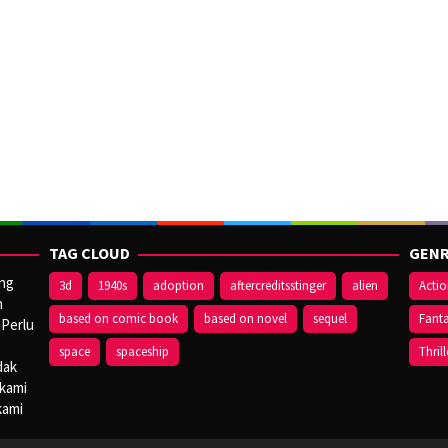
TAG CLOUD
GENR
ang
3d
1940s
adoption
aftercreditsstinger
alien
Acti
n
based on comic book
based on novel
sequel
Fant
 Perlu
space
spaceship
Thrill
dak
 kami
kami