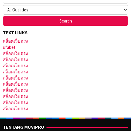
TEXT LINKS
สล็อตเว็บตรง
ufabet
สล็อตเว็บตรง
สล็อตเว็บตรง
สล็อตเว็บตรง
สล็อตเว็บตรง
สล็อตเว็บตรง
สล็อตเว็บตรง
สล็อตเว็บตรง
สล็อตเว็บตรง
สล็อตเว็บตรง
สล็อตเว็บตรง
TENTANG MUVIPRO