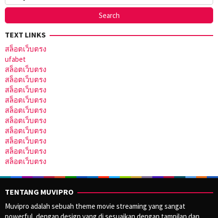
TEXT LINKS
สล็อตเว็บตรง
ufabet
สล็อตเว็บตรง
สล็อตเว็บตรง
สล็อตเว็บตรง
สล็อตเว็บตรง
สล็อตเว็บตรง
สล็อตเว็บตรง
สล็อตเว็บตรง
สล็อตเว็บตรง
สล็อตเว็บตรง
สล็อตเว็บตรง
TENTANG MUVIPRO
Muvipro adalah sebuah theme movie streaming yang sangat
powerful, dengan design yang di sesuaikan dengan tampilan dan