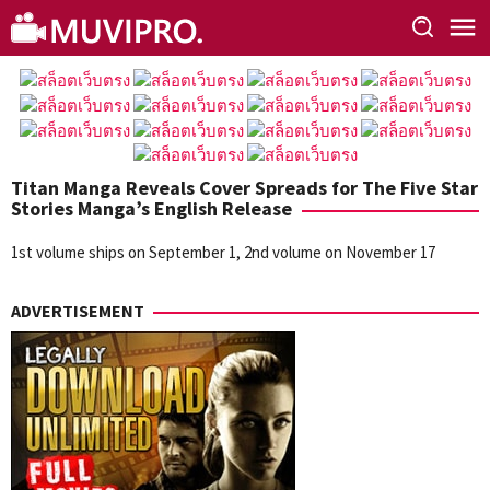
Skip
to
content
Titan Manga Reveals Cover Spreads for The Five Star
Stories Manga’s English Release
1st volume ships on September 1, 2nd volume on November 17
ADVERTISEMENT