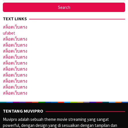
TEXT LINKS
สล็อตเว็บตรง
ufabet
สล็อตเว็บตรง
สล็อตเว็บตรง
สล็อตเว็บตรง
สล็อตเว็บตรง
สล็อตเว็บตรง
สล็อตเว็บตรง
สล็อตเว็บตรง
สล็อตเว็บตรง
สล็อตเว็บตรง
สล็อตเว็บตรง
TENTANG MUVIPRO
Muvipro adalah sebuah theme movie streaming yang sangat
powerful, dengan design yang di sesuaikan dengan tampilan dan