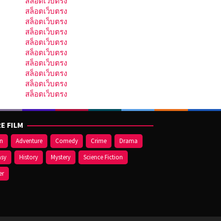
สล็อตเว็บตรง
สล็อตเว็บตรง
สล็อตเว็บตรง
สล็อตเว็บตรง
สล็อตเว็บตรง
สล็อตเว็บตรง
สล็อตเว็บตรง
สล็อตเว็บตรง
สล็อตเว็บตรง
สล็อตเว็บตรง
E FILM
on
Adventure
Comedy
Crime
Drama
asy
History
Mystery
Science Fiction
er