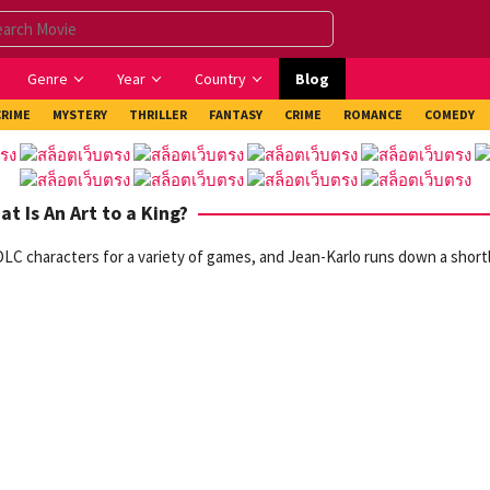
Genre
Year
Country
Blog
CRIME
MYSTERY
THRILLER
FANTASY
CRIME
ROMANCE
COMEDY
t Is An Art to a King?
LC characters for a variety of games, and Jean-Karlo runs down a shortl