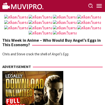
Skip
to
content
This Week in Anime – Who Would Buy Angel’s Eggs in
This Economy?
Chris and Steve crack the shell of
Angel’s Egg
.
ADVERTISEMENT