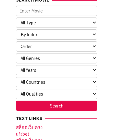
TEXT LINKS
สล็อตเว็บตรง
ufabet