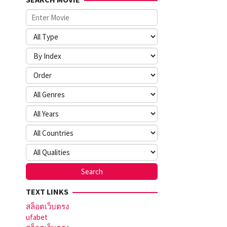
TEXT LINKS
สล็อตเว็บตรง
ufabet