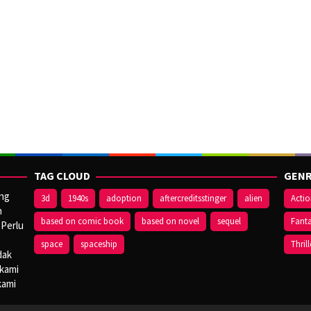
TAG CLOUD
GENR
ang
3d
1940s
adoption
aftercreditsstinger
alien
Acti
n
based on comic book
based on novel
sequel
Fant
 Perlu
space
spaceship
Thrill
dak
 kami
kami