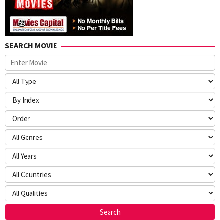
SEARCH MOVIE