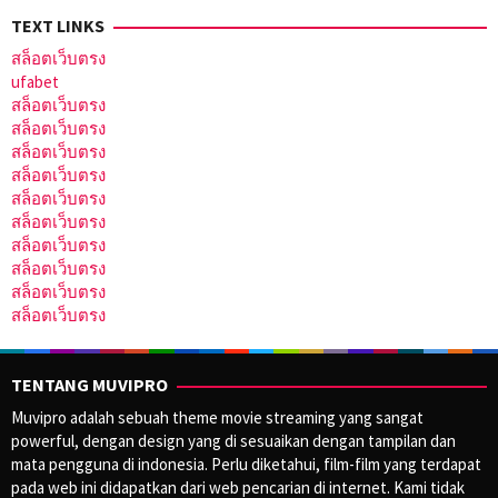
TEXT LINKS
สล็อตเว็บตรง
ufabet
สล็อตเว็บตรง
สล็อตเว็บตรง
สล็อตเว็บตรง
สล็อตเว็บตรง
สล็อตเว็บตรง
สล็อตเว็บตรง
สล็อตเว็บตรง
สล็อตเว็บตรง
สล็อตเว็บตรง
สล็อตเว็บตรง
TENTANG MUVIPRO
Muvipro adalah sebuah theme movie streaming yang sangat
powerful, dengan design yang di sesuaikan dengan tampilan dan
mata pengguna di indonesia. Perlu diketahui, film-film yang terdapat
pada web ini didapatkan dari web pencarian di internet. Kami tidak