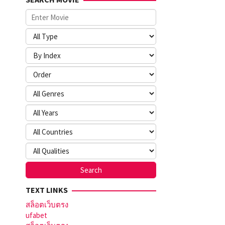
TEXT LINKS
สล็อตเว็บตรง
ufabet