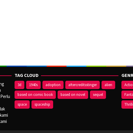
TAG CLOUD
GENR
ang
3d
1940s
adoption
aftercreditsstinger
alien
Acti
n
based on comic book
based on novel
sequel
Fant
 Perlu
space
spaceship
Thrill
dak
 kami
kami