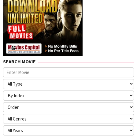
SEARCH MOVIE