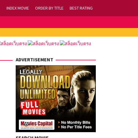
INDEX MOVIE
ORDER BY TITLE
BEST RATING
ADVERTISEMENT
SEARCH MOVIE