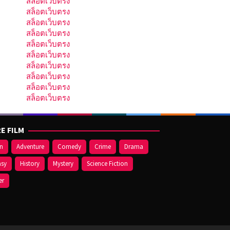
สล็อตเว็บตรง
สล็อตเว็บตรง
สล็อตเว็บตรง
สล็อตเว็บตรง
สล็อตเว็บตรง
สล็อตเว็บตรง
สล็อตเว็บตรง
สล็อตเว็บตรง
สล็อตเว็บตรง
สล็อตเว็บตรง
E FILM
on
Adventure
Comedy
Crime
Drama
asy
History
Mystery
Science Fiction
er