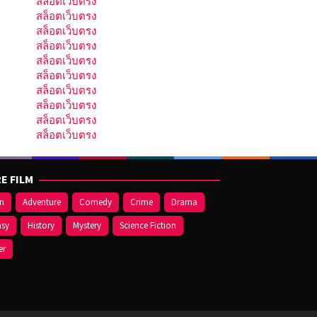
สล็อตเว็บตรง
สล็อตเว็บตรง
สล็อตเว็บตรง
สล็อตเว็บตรง
สล็อตเว็บตรง
สล็อตเว็บตรง
สล็อตเว็บตรง
สล็อตเว็บตรง
สล็อตเว็บตรง
สล็อตเว็บตรง
E FILM
on
Adventure
Comedy
Crime
Drama
asy
History
Mystery
Science Fiction
er