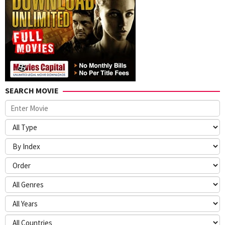
SEARCH MOVIE