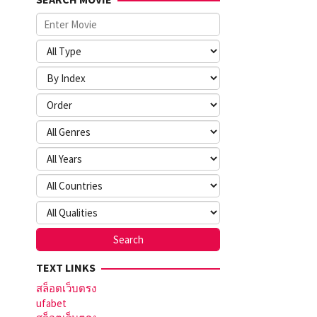
TEXT LINKS
สล็อตเว็บตรง
ufabet