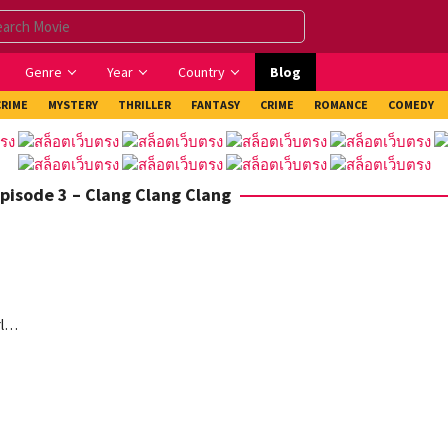
Genre
Year
Country
Blog
CRIME
MYSTERY
THRILLER
FANTASY
CRIME
ROMANCE
COMEDY
Episode 3 – Clang Clang Clang
rl…