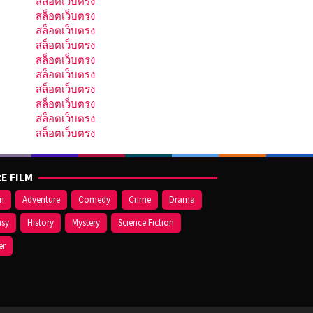
สล็อตเว็บตรง
สล็อตเว็บตรง
สล็อตเว็บตรง
สล็อตเว็บตรง
สล็อตเว็บตรง
สล็อตเว็บตรง
สล็อตเว็บตรง
สล็อตเว็บตรง
สล็อตเว็บตรง
สล็อตเว็บตรง
E FILM
on
Adventure
Comedy
Crime
Drama
asy
History
Mystery
Science Fiction
er