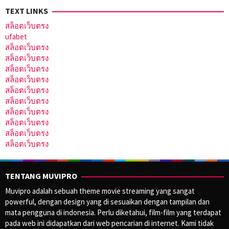
TEXT LINKS
สล็อตเว็บตรง
ufabet
สล็อตเว็บตรง
สล็อตเว็บตรง
สล็อตเว็บตรง
สล็อตเว็บตรง
สล็อตเว็บตรง
สล็อตเว็บตรง
สล็อตเว็บตรง
สล็อตเว็บตรง
สล็อตเว็บตรง
สล็อตเว็บตรง
TENTANG MUVIPRO
Muvipro adalah sebuah theme movie streaming yang sangat
powerful, dengan design yang di sesuaikan dengan tampilan dan
mata pengguna di indonesia. Perlu diketahui, film-film yang terdapat
pada web ini didapatkan dari web pencarian di internet. Kami tidak