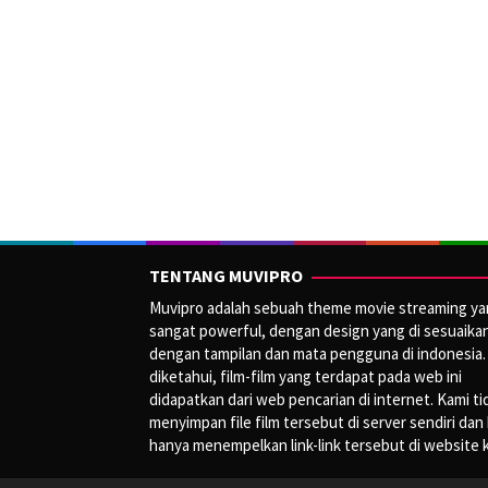
TENTANG MUVIPRO
Muvipro adalah sebuah theme movie streaming y
sangat powerful, dengan design yang di sesuaika
dengan tampilan dan mata pengguna di indonesia.
diketahui, film-film yang terdapat pada web ini
didapatkan dari web pencarian di internet. Kami ti
menyimpan file film tersebut di server sendiri dan
hanya menempelkan link-link tersebut di website 