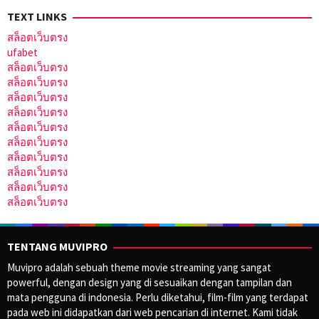
TEXT LINKS
สล็อตเว็บตรง
ufabet
สล็อตเว็บตรง
สล็อตเว็บตรง
สล็อตเว็บตรง
สล็อตเว็บตรง
สล็อตเว็บตรง
สล็อตเว็บตรง
สล็อตเว็บตรง
สล็อตเว็บตรง
สล็อตเว็บตรง
สล็อตเว็บตรง
TENTANG MUVIPRO
Muvipro adalah sebuah theme movie streaming yang sangat
powerful, dengan design yang di sesuaikan dengan tampilan dan
mata pengguna di indonesia. Perlu diketahui, film-film yang terdapat
pada web ini didapatkan dari web pencarian di internet. Kami tidak