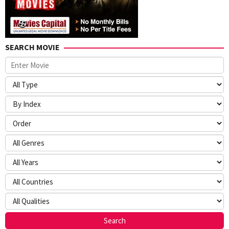
SEARCH MOVIE