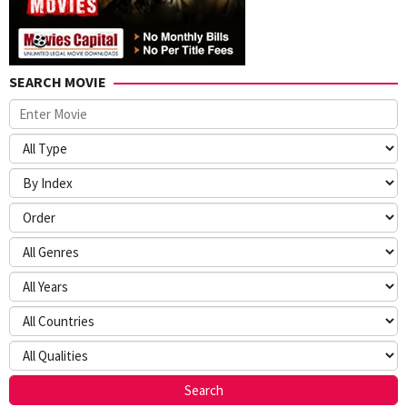
SEARCH MOVIE