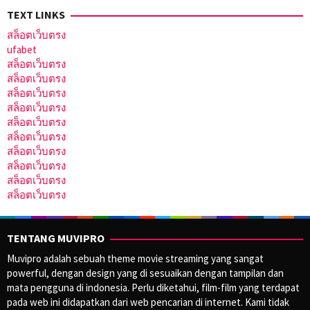
TEXT LINKS
สล็อตเว็บตรง
ufabet
สล็อตเว็บตรง
สล็อตเว็บตรง
สล็อตเว็บตรง
สล็อตเว็บตรง
สล็อตเว็บตรง
สล็อตเว็บตรง
สล็อตเว็บตรง
สล็อตเว็บตรง
สล็อตเว็บตรง
สล็อตเว็บตรง
TENTANG MUVIPRO
Muvipro adalah sebuah theme movie streaming yang sangat
powerful, dengan design yang di sesuaikan dengan tampilan dan
mata pengguna di indonesia. Perlu diketahui, film-film yang terdapat
pada web ini didapatkan dari web pencarian di internet. Kami tidak