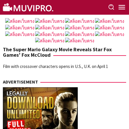
Skip
to
content
The Super Mario Galaxy Movie Reveals Star Fox
Games’ Fox McCloud
Film with crossover characters opens in U.S., U.K. on April 1
ADVERTISEMENT