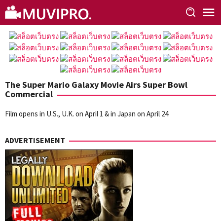
Skip
to
content
The Super Mario Galaxy Movie Airs Super Bowl
Commercial
Film opens in U.S., U.K. on April 1 & in Japan on April 24
ADVERTISEMENT