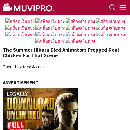
Skip
to
content
The Summer Hikaru Died Animators Prepped Real
Chicken For That Scene
Then they fried & ate it
ADVERTISEMENT