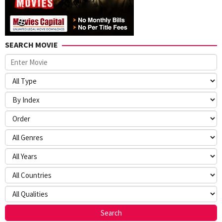
SEARCH MOVIE