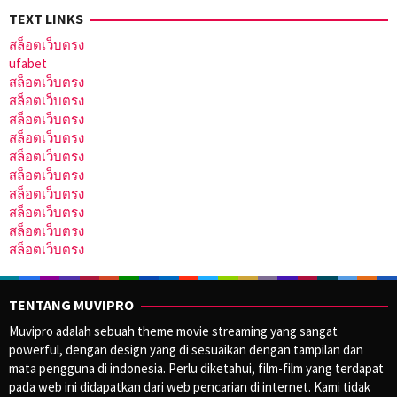
TEXT LINKS
สล็อตเว็บตรง
ufabet
สล็อตเว็บตรง
สล็อตเว็บตรง
สล็อตเว็บตรง
สล็อตเว็บตรง
สล็อตเว็บตรง
สล็อตเว็บตรง
สล็อตเว็บตรง
สล็อตเว็บตรง
สล็อตเว็บตรง
สล็อตเว็บตรง
TENTANG MUVIPRO
Muvipro adalah sebuah theme movie streaming yang sangat
powerful, dengan design yang di sesuaikan dengan tampilan dan
mata pengguna di indonesia. Perlu diketahui, film-film yang terdapat
pada web ini didapatkan dari web pencarian di internet. Kami tidak