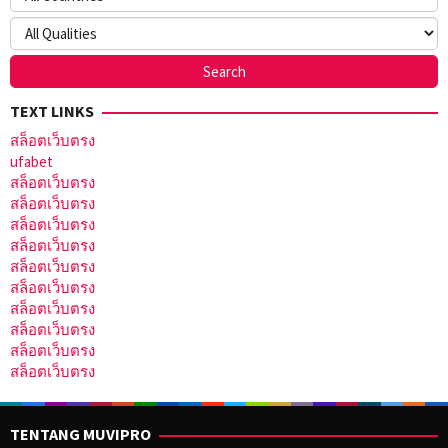
TEXT LINKS
สล็อตเว็บตรง
ufabet
สล็อตเว็บตรง
สล็อตเว็บตรง
สล็อตเว็บตรง
สล็อตเว็บตรง
สล็อตเว็บตรง
สล็อตเว็บตรง
สล็อตเว็บตรง
สล็อตเว็บตรง
สล็อตเว็บตรง
สล็อตเว็บตรง
TENTANG MUVIPRO