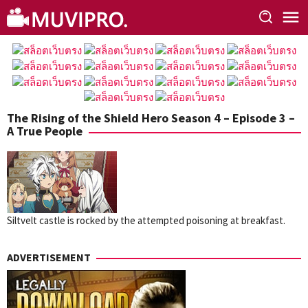
Skip
to
content
The Rising of the Shield Hero Season 4 – Episode 3 –
A True People
Siltvelt castle is rocked by the attempted poisoning at breakfast.
ADVERTISEMENT