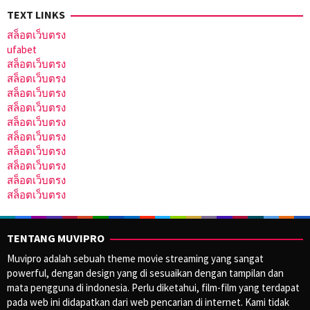
TEXT LINKS
สล็อตเว็บตรง
ufabet
สล็อตเว็บตรง
สล็อตเว็บตรง
สล็อตเว็บตรง
สล็อตเว็บตรง
สล็อตเว็บตรง
สล็อตเว็บตรง
สล็อตเว็บตรง
สล็อตเว็บตรง
สล็อตเว็บตรง
สล็อตเว็บตรง
TENTANG MUVIPRO
Muvipro adalah sebuah theme movie streaming yang sangat
powerful, dengan design yang di sesuaikan dengan tampilan dan
mata pengguna di indonesia. Perlu diketahui, film-film yang terdapat
pada web ini didapatkan dari web pencarian di internet. Kami tidak