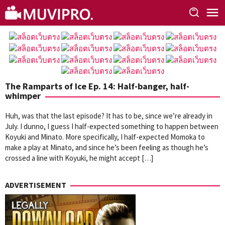
Skip
to
content
The Ramparts of Ice Ep. 14: Half-banger, half-
whimper
Huh, was that the last episode? It has to be, since we’re already in
July. I dunno, I guess I half-expected something to happen between
Koyuki and Minato. More specifically, I half-expected Momoka to
make a play at Minato, and since he’s been feeling as though he’s
crossed a line with Koyuki, he might accept […]
ADVERTISEMENT