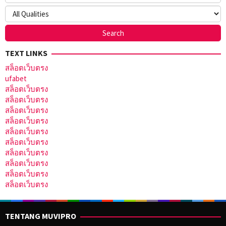
TEXT LINKS
สล็อตเว็บตรง
ufabet
สล็อตเว็บตรง
สล็อตเว็บตรง
สล็อตเว็บตรง
สล็อตเว็บตรง
สล็อตเว็บตรง
สล็อตเว็บตรง
สล็อตเว็บตรง
สล็อตเว็บตรง
สล็อตเว็บตรง
สล็อตเว็บตรง
TENTANG MUVIPRO