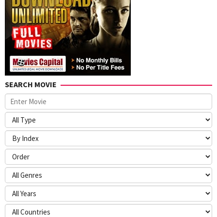
SEARCH MOVIE