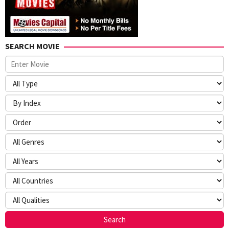
SEARCH MOVIE