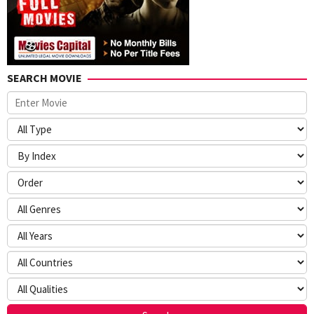
SEARCH MOVIE